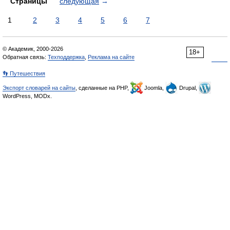
Страницы
следующая
→
1
2
3
4
5
6
7
© Академик, 2000-2026
18+
Обратная связь:
Техподдержка
,
Реклама на сайте
👣 Путешествия
Экспорт словарей на сайты
, сделанные на PHP,
Joomla,
Drupal,
WordPress, MODx.